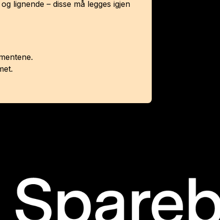
er og lignende – disse må legges igjen
gementene.
met.