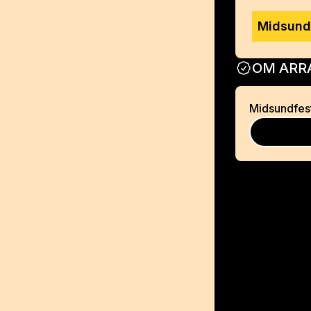
Midsund
OM ARR
Midsundfes