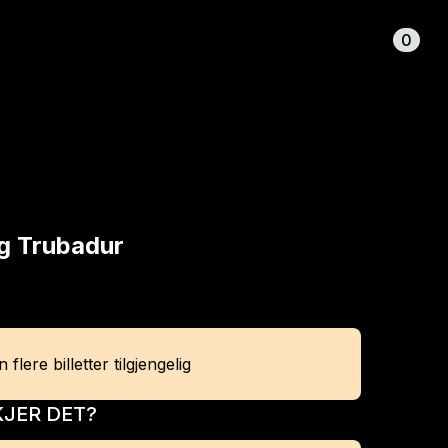
Handlekurv
0
g Trubadur
 flere billetter tilgjengelig
JER DET?